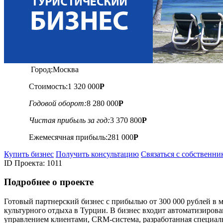
Город:
Москва
Стоимость:
1 320 000
Р
Годовой оборот:
8 280 000
Р
Чистая прибыль за год:
3 370 800
Р
Ежемесячная прибыль:
281 000
Р
Купить бизнес
Получить консультацию
Связаться с собственни
ID Проекта: 1011
Подробнее о проектe
Готовый партнерский бизнес с прибылью от 300 000 рублей в 
культурного отдыха в Турции. В бизнес входит автоматизирова
управлением клиентами, CRM-система, разработанная специальн