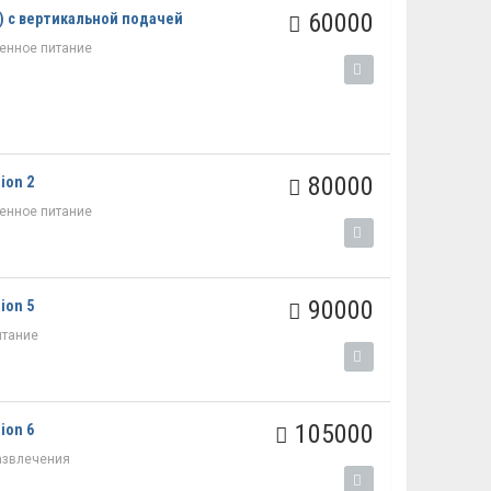
60000
) с вертикальной подачей
енное питание
80000
ion 2
енное питание
90000
ion 5
итание
105000
ion 6
азвлечения