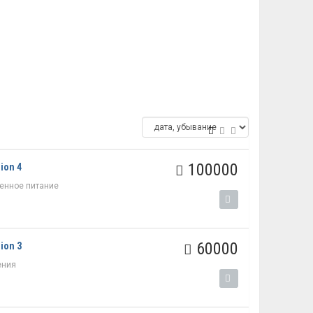
100000
ion 4
енное питание
60000
ion 3
ения