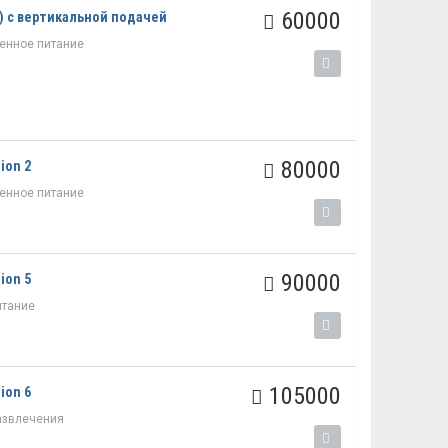
60000
) с вертикальной подачей
енное питание
80000
ion 2
енное питание
90000
ion 5
итание
105000
ion 6
азвлечения