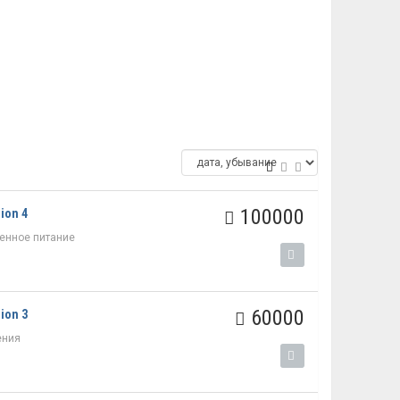
100000
ion 4
енное питание
60000
ion 3
ения