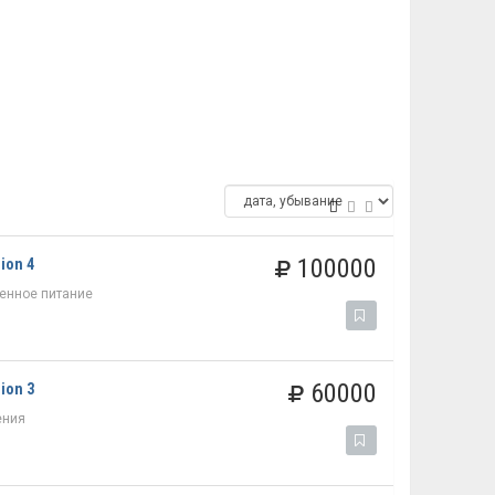
100000
ion 4
енное питание
60000
ion 3
ения