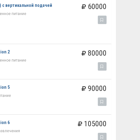
60000
) с вертикальной подачей
енное питание
80000
ion 2
енное питание
90000
ion 5
итание
105000
ion 6
азвлечения