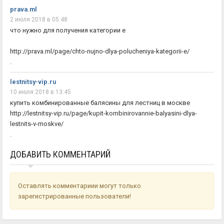
prava.ml
2 июля 2018 в 05:48
что нужно для получения категории е
http://prava.ml/page/chto-nujno-dlya-polucheniya-kategorii-e/
.
lestnitsy-vip.ru
10 июля 2018 в 13:45
купить комбинированные балясины для лестниц в москве
http://lestnitsy-vip.ru/page/kupit-kombinirovannie-balyasini-dlya-
lestnits-v-moskve/
.
ДОБАВИТЬ КОММЕНТАРИЙ
Оставлять комментариии могут только
зарегистрированные пользователи!