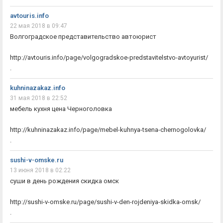
avtouris.info
22 мая 2018 в 09:47
Волгоградское представительство автоюрист
http://avtouris.info/page/volgogradskoe-predstavitelstvo-avtoyurist/
.
kuhninazakaz.info
31 мая 2018 в 22:52
мебель кухня цена Черноголовка
http://kuhninazakaz.info/page/mebel-kuhnya-tsena-chernogolovka/
.
sushi-v-omske.ru
13 июня 2018 в 02:22
суши в день рождения скидка омск
http://sushi-v-omske.ru/page/sushi-v-den-rojdeniya-skidka-omsk/
.