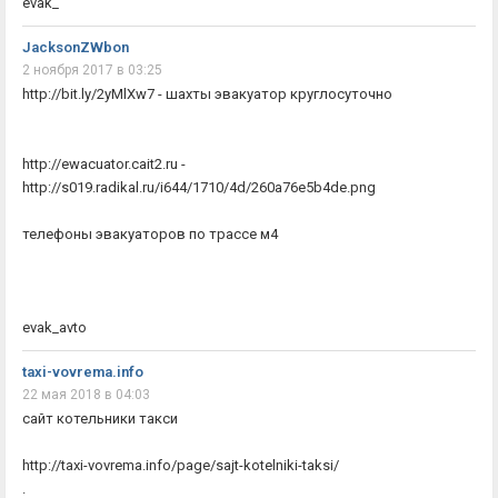
evak_
JacksonZWbon
2 ноября 2017 в 03:25
http://bit.ly/2yMlXw7 - шахты эвакуатор круглосуточно
http://ewacuator.cait2.ru -
http://s019.radikal.ru/i644/1710/4d/260a76e5b4de.png
телефоны эвакуаторов по трассе м4
evak_avto
taxi-vovrema.info
22 мая 2018 в 04:03
сайт котельники такси
http://taxi-vovrema.info/page/sajt-kotelniki-taksi/
.