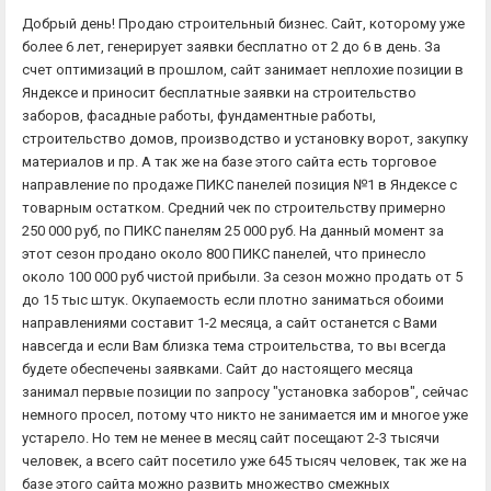
Добрый день! Продаю строительный бизнес. Сайт, которому уже
более 6 лет, генерирует заявки бесплатно от 2 до 6 в день. За
счет оптимизаций в прошлом, сайт занимает неплохие позиции в
Яндексе и приносит бесплатные заявки на строительство
заборов, фасадные работы, фундаментные работы,
строительство домов, производство и установку ворот, закупку
материалов и пр. А так же на базе этого сайта есть торговое
направление по продаже ПИКС панелей позиция №1 в Яндексе с
товарным остатком. Средний чек по строительству примерно
250 000 руб, по ПИКС панелям 25 000 руб. На данный момент за
этот сезон продано около 800 ПИКС панелей, что принесло
около 100 000 руб чистой прибыли. За сезон можно продать от 5
до 15 тыс штук. Окупаемость если плотно заниматься обоими
направлениями составит 1-2 месяца, а сайт останется с Вами
навсегда и если Вам близка тема строительства, то вы всегда
будете обеспечены заявками. Сайт до настоящего месяца
занимал первые позиции по запросу "установка заборов", сейчас
немного просел, потому что никто не занимается им и многое уже
устарело. Но тем не менее в месяц сайт посещают 2-3 тысячи
человек, а всего сайт посетило уже 645 тысяч человек, так же на
базе этого сайта можно развить множество смежных