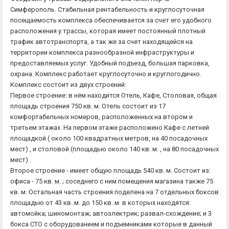
Симферополь. Стабильная рентабельность и круглосуточная
посещаемость комплекса обеспечивается за счет его удобного
расположения у трассы, которая имеет постоянный плотный
трафик автотранспорта, а так же за счет находящейся на
территории комплекса разнообразной инфраструктуры и
предоставляемых услуг. Удобный подъезд, большая парковка,
охрана. Комплекс работает круглосуточно и круглогодично.
Комплекс состоит из двух строений:
Первое строение: в нём находится Отель, Кафе, Столовая, общая
площадь строения 750 кв. м. Отель состоит из 17
комфортабельных номеров, расположенных на втором и
третьем этажах. На первом этаже расположено Кафе с летней
площадкой ( около 100 квадратных метров, на 40 посадочных
мест) , и столовой (площадью около 140 кв. м. , на 80 посадочных
мест) .
Второе строение - имеет общую площадь 540 кв. м. Состоит из:
офиса - 75 кв. м. ; соседнего с ним помещения магазина также 75
кв. м. Остальная часть строения поделена на 7 отдельных боксов
площадью от 43 кв. м. до 150 кв. м. в которых находятся:
автомойка; шиномонтаж; автоэлектрик; развал-схождение; и 3
бокса СТО с оборудованием и подъемниками которые в данный