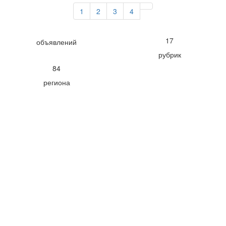
1
2
3
4
17
объявлений
рубрик
84
региона